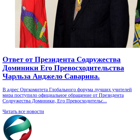
Ответ от Президента Содружества
Доминики Его Превосходительства
Чарльза Анджело Саварина.
В адрес Оргкомитета Глобального форума лучших учителей
мира поступило официальное обращение от Президента
Содружества Доминики, Его Превосходительс...
Читать все новости