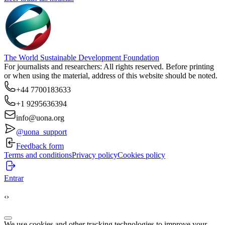
The World Sustainable Development Foundation
For journalists and researchers: All rights reserved. Before printing
or when using the material, address of this website should be noted.
+44 7700183633
+1 9295636394
info@uona.org
@uona_support
Feedback form
Terms and conditions
Privacy policy
Cookies policy
Entrar
‹
›
We use cookies and other tracking technologies to improve your