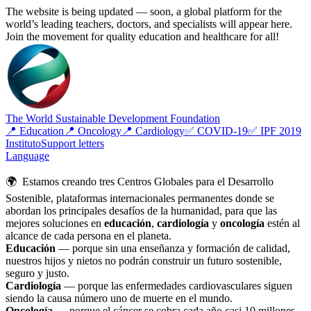
The website is being updated — soon, a global platform for the
world’s leading teachers, doctors, and specialists will appear here.
Join the movement for quality education and healthcare for all!
The World Sustainable Development Foundation
📍 Education
📍 Oncology
📍 Cardiology
✅ COVID-19
✅ IPF 2019
Instituto
Support letters
Language
🌍 Estamos creando tres Centros Globales para el Desarrollo
Sostenible, plataformas internacionales permanentes donde se
abordan los principales desafíos de la humanidad, para que las
mejores soluciones en
educación
,
cardiología
y
oncología
estén al
alcance de cada persona en el planeta.
Educación
— porque sin una enseñanza y formación de calidad,
nuestros hijos y nietos no podrán construir un futuro sostenible,
seguro y justo.
Cardiología
— porque las enfermedades cardiovasculares siguen
siendo la causa número uno de muerte en el mundo.
Oncología
— porque el cáncer se cobra cada año casi 10 millones