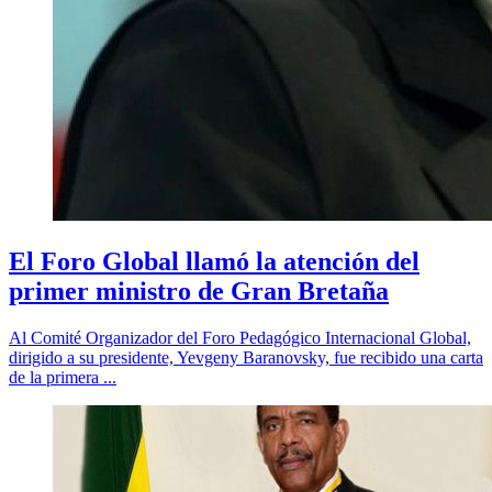
El Foro Global llamó la atención del
primer ministro de Gran Bretaña
Al Comité Organizador del Foro Pedagógico Internacional Global,
dirigido a su presidente, Yevgeny Baranovsky, fue recibido una carta
de la primera ...