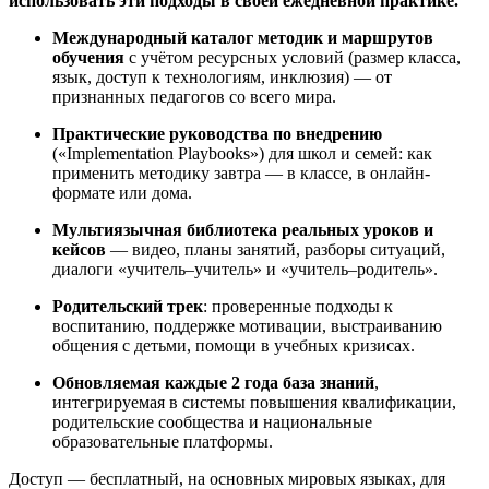
использовать эти подходы в своей ежедневной практике.
Международный каталог методик и маршрутов
обучения
с учётом ресурсных условий (размер класса,
язык, доступ к технологиям, инклюзия) — от
признанных педагогов со всего мира.
Практические руководства по внедрению
(«Implementation Playbooks») для школ и семей: как
применить методику завтра — в классе, в онлайн-
формате или дома.
Мультиязычная библиотека реальных уроков и
кейсов
— видео, планы занятий, разборы ситуаций,
диалоги «учитель–учитель» и «учитель–родитель».
Родительский трек
: проверенные подходы к
воспитанию, поддержке мотивации, выстраиванию
общения с детьми, помощи в учебных кризисах.
Обновляемая каждые 2 года база знаний
,
интегрируемая в системы повышения квалификации,
родительские сообщества и национальные
образовательные платформы.
Доступ — бесплатный, на основных мировых языках, для