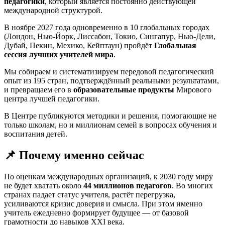
педагогики
, который является постоянно действующей
международной структурой.
В ноябре 2027 года одновременно в 10 глобальных городах
(Лондон, Нью-Йорк, Лиссабон, Токио, Сингапур, Нью-Дели,
Дубай, Пекин, Мехико, Кейптаун) пройдёт
Глобальная
сессия лучших учителей мира
.
Мы собираем и систематизируем передовой педагогический
опыт из 195 стран, подтверждённый реальными результатами,
и превращаем его в
образовательные продукты
Мирового
центра лучшей педагогики.
В Центре публикуются методики и решения, помогающие не
только школам, но и миллионам семей в вопросах обучения и
воспитания детей.
📌 Почему именно сейчас
По оценкам международных организаций, к 2030 году миру
не будет хватать около
44 миллионов педагогов
. Во многих
странах падает статус учителя, растёт перегрузка,
усиливаются кризис доверия и смысла. При этом именно
учитель ежедневно формирует будущее — от базовой
грамотности до навыков XXI века.