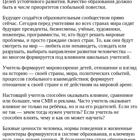
Целей устойчивого развития. Качество образования должно
быть в числе приоритетов глобальной повестки.
Будущее создаётся образовательным сообществом прямо
сейчас. Сегодня перед учителями во всех странах мира сидят
будущие президенты, бизнесмены, учёные, художники,
инженеры, программисты, те, кто будут решать мировые
проблемы, и просто граждане своих стран. То, как они будут
смотреть на мир — любить или ненавидеть, созидать или
разрушать, выбирать направление развития человечества —
во многом формируется под влиянием школьных учителей.
Учитель формирует мировоззрение детей, отношение и взгляд
на историю — своей страны, мира, политических событий,
процессов глобального взаимодействия; формирует
отношение к своей стране и её действиям на мировой арене.
Настоящий учитель способен оказывать влияние, сравнимое
или большее, чем СМИ и реклама. Часто учитель оказывает
влияние не только на ребёнка, но и на его родителей. Если это
не так — зачем тогда нужен учитель? Если учитель не
способен влиять, чему и как он может научить?
Базовые ценности человека, нормы поведения и жизненные
ориентиры формируются в системе образования, и ключевую
роль здесь играет учитель. В большинстве стран обязательное