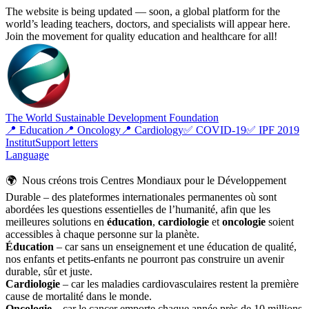
The website is being updated — soon, a global platform for the
world’s leading teachers, doctors, and specialists will appear here.
Join the movement for quality education and healthcare for all!
The World Sustainable Development Foundation
📍 Education
📍 Oncology
📍 Cardiology
✅ COVID-19
✅ IPF 2019
Institut
Support letters
Language
🌍 Nous créons trois Centres Mondiaux pour le Développement
Durable – des plateformes internationales permanentes où sont
abordées les questions essentielles de l’humanité, afin que les
meilleures solutions en
éducation
,
cardiologie
et
oncologie
soient
accessibles à chaque personne sur la planète.
Éducation
– car sans un enseignement et une éducation de qualité,
nos enfants et petits-enfants ne pourront pas construire un avenir
durable, sûr et juste.
Cardiologie
– car les maladies cardiovasculaires restent la première
cause de mortalité dans le monde.
Oncologie
– car le cancer emporte chaque année près de 10 millions