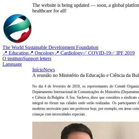
The website is being updated — soon, a global platform
healthcare for all!
The World Sustainable Development Foundation
📍 Education
📍 Oncology
📍 Cardiology
✅ COVID-19
✅ IPF 2019
O instituto
Support letters
Language
Início
News
A reunião no Ministério da Educação e Ciência da Bul
No dia 4 de fevereiro de 2019, os representantes do Comitê Organi
Departamento Internacional de Comunicações do Ministério (Departame
e Ciência da Bulgária. A Sra. Sacheva, disse que considera o sindicat
integral no fórum nas cidades onde serão realizadas.
Os participantes 
moderno necessário para um professor hoje, por exemplo, em áreas como d
crianças com necessidades especiais .