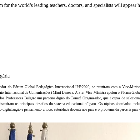
 for the world’s leading teachers, doctors, and specialists will appear 
gária
zador do Fórum Global Pedagógico Internacional IPF∙2020, se reuniram com a Vice-Minist
nto Internacional de Comunicações) Mimi Daneva.
A Sra. Vice-Ministra apoiou o Fórum Globa
o dos Professores Búlgaro um parceiro digno do Comitê Organizador, que é capaz de selecionar
discutiram os principais desafios do sistema educacional búlgaro.
Os tópicos abordados inclu
igitalização e pensamento crítico, autoridade docente aos pais e o problema da parceria pais-