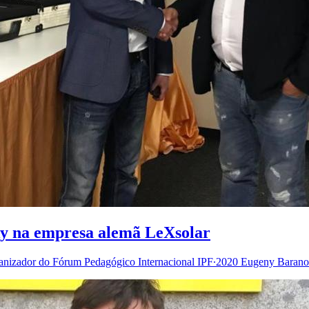
y na empresa alemã LeXsolar
anizador do Fórum Pedagógico Internacional IPF∙2020 Eugeny Baranov