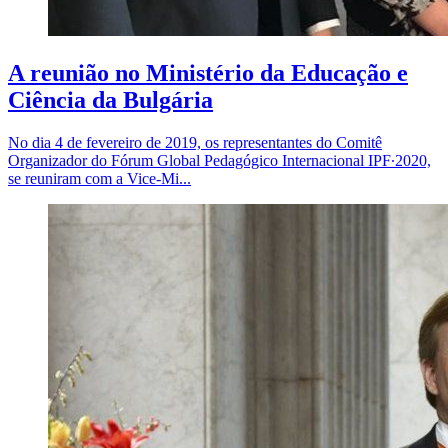
A reunião no Ministério da Educação e
Ciência da Bulgária
No dia 4 de fevereiro de 2019, os representantes do Comitê
Organizador do Fórum Global Pedagógico Internacional IPF∙2020,
se reuniram com a Vice-Mi...