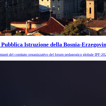
a Pubblica Istruzione della Bosnia-Erzegovi
entanti del comitato organizzativo del forum pedagogico globale IPF∙2020