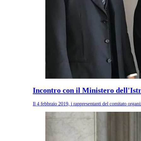
Incontro con il Ministero dell'Ist
Il 4 febbraio 2019, i rappresentanti del comitato organ