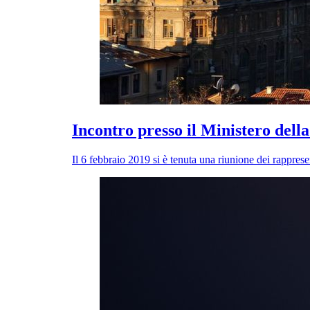
Incontro presso il Ministero dell
Il 6 febbraio 2019 si è tenuta una riunione dei rappres