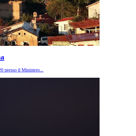
na
 presso il Ministero...