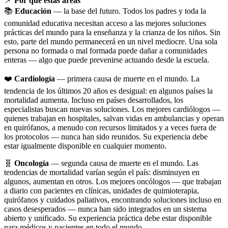
📌
Por qué estas áreas
📚
Educación
— la base del futuro. Todos los padres y toda la
comunidad educativa necesitan acceso a las mejores soluciones
prácticas del mundo para la enseñanza y la crianza de los niños. Sin
esto, parte del mundo permanecerá en un nivel mediocre. Una sola
persona no formada o mal formada puede dañar a comunidades
enteras — algo que puede prevenirse actuando desde la escuela.
❤️
Cardiología
— primera causa de muerte en el mundo. La
tendencia de los últimos 20 años es desigual: en algunos países la
mortalidad aumenta. Incluso en países desarrollados, los
especialistas buscan nuevas soluciones. Los mejores cardiólogos —
quienes trabajan en hospitales, salvan vidas en ambulancias y operan
en quirófanos, a menudo con recursos limitados y a veces fuera de
los protocolos — nunca han sido reunidos. Su experiencia debe
estar igualmente disponible en cualquier momento.
🧬
Oncología
— segunda causa de muerte en el mundo. Las
tendencias de mortalidad varían según el país: disminuyen en
algunos, aumentan en otros. Los mejores oncólogos — que trabajan
a diario con pacientes en clínicas, unidades de quimioterapia,
quirófanos y cuidados paliativos, encontrando soluciones incluso en
casos desesperados — nunca han sido integrados en un sistema
abierto y unificado. Su experiencia práctica debe estar disponible
para médicos y pacientes en todo el mundo.