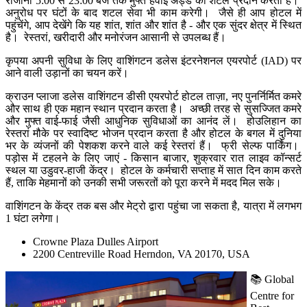
रोजाना 5:00 से 23:00 बजे तक मुफ्त हवाई अड्डे का शटल प्रदान करता है।
अनुरोध पर घंटों के बाद शटल सेवा भी काम करेगी। जैसे ही आप होटल में
पहुंचेंगे, आप देखेंगे कि यह शांत, शांत और शांत है - और एक सुंदर क्षेत्र में स्थित
है। रेस्तरां, खरीदारी और मनोरंजन आसानी से उपलब्ध हैं।
कृपया अपनी सुविधा के लिए वाशिंगटन डलेस इंटरनेशनल एयरपोर्ट (IAD) पर
आने वाली उड़ानों का चयन करें।
क्राउन प्लाजा डलेस वाशिंगटन डीसी एयरपोर्ट होटल ताज़ा, नए पुनर्निर्मित कमरे
और साथ ही एक महान स्थान प्रदान करता है। अच्छी तरह से सुसज्जित कमरे
और मुफ्त वाई-फाई जैसी आधुनिक सुविधाओं का आनंद लें। होउलिहान का
रेस्तरां मौके पर स्वादिष्ट भोजन प्रदान करता है और होटल के बगल में दुनिया
भर के व्यंजनों की पेशकश करने वाले कई रेस्तरां हैं। फ्री सेल्फ पार्किंग।
पड़ोस में टहलने के लिए जाएं - किसान बाजार, शुक्रवार रात लाइव कॉन्सर्ट
स्थल या उडुवर-हाजी केंद्र। होटल के कर्मचारी सप्ताह में सात दिन काम करते
हैं, ताकि मेहमानों को उनकी सभी जरूरतों को पूरा करने में मदद मिल सके।
वाशिंगटन के केंद्र तक बस और मेट्रो द्वारा पहुंचा जा सकता है, यात्रा में लगभग
1 घंटा लगेगा।
Crowne Plaza Dulles Airport
2200 Centreville Road Herndon, VA 20170, USA
📚 Global
Centre for