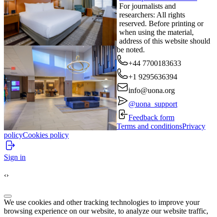
For journalists and
researchers: All rights
reserved. Before printing or
when using the material,
address of this website should
be noted.
+44 7700183633
+1 9295636394
info@uona.org
@uona_support
Feedback form
Terms and conditions
Privacy
policy
Cookies policy
Sign in
‹
›
We use cookies and other tracking technologies to improve your
browsing experience on our website, to analyze our website traffic,